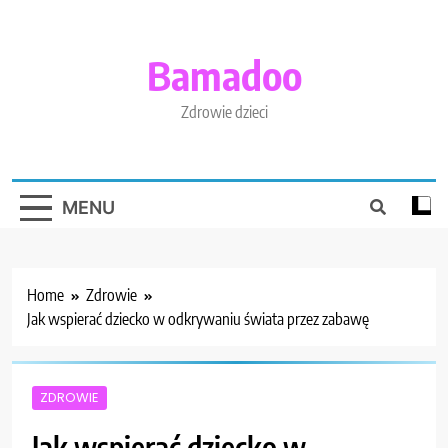
Skip
to
content
Bamadoo
Zdrowie dzieci
MENU
Home
Zdrowie
Jak wspierać dziecko w odkrywaniu świata przez zabawę
ZDROWIE
Jak wspierać dziecko w