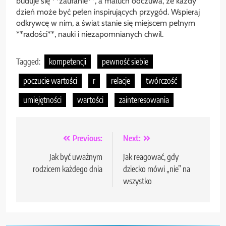
buduje się **zaufanie**, a maluch odczuwa, że każdy
dzień może być pełen inspirujących przygód. Wspieraj
odkrywcę w nim, a świat stanie się miejscem pełnym
**radości**, nauki i niezapomnianych chwil.
Tagged:
kompetencji
pewność siebie
poczucie wartości
r
relacje
twórczość
umiejętności
wartości
zainteresowania
Nawigacja
Previous:
Next:
wpisu
Jak być uważnym
Jak reagować, gdy
rodzicem każdego dnia
dziecko mówi „nie” na
wszystko