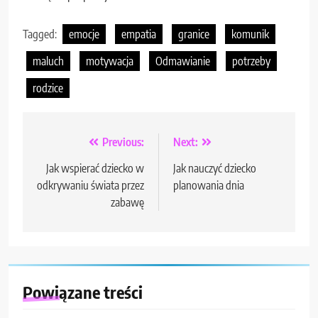
Tagged:
emocje
empatia
granice
komunik
maluch
motywacja
Odmawianie
potrzeby
rodzice
Nawigacja
Previous:
Next:
wpisu
Jak wspierać dziecko w
Jak nauczyć dziecko
odkrywaniu świata przez
planowania dnia
zabawę
Powiązane treści