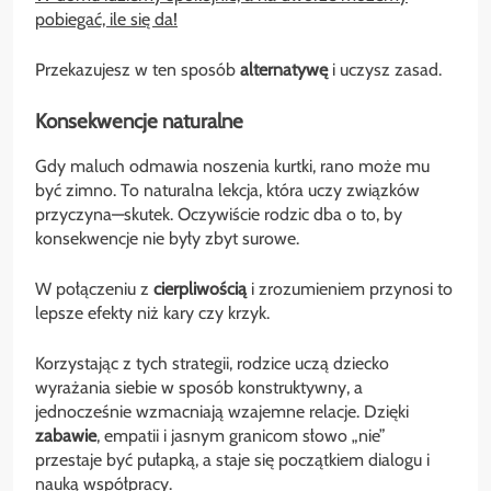
pobiegać, ile się da!
Przekazujesz w ten sposób
alternatywę
i uczysz zasad.
Konsekwencje naturalne
Gdy maluch odmawia noszenia kurtki, rano może mu
być zimno. To naturalna lekcja, która uczy związków
przyczyna—skutek. Oczywiście rodzic dba o to, by
konsekwencje nie były zbyt surowe.
W połączeniu z
cierpliwością
i zrozumieniem przynosi to
lepsze efekty niż kary czy krzyk.
Korzystając z tych strategii, rodzice uczą dziecko
wyrażania siebie w sposób konstruktywny, a
jednocześnie wzmacniają wzajemne relacje. Dzięki
zabawie
, empatii i jasnym granicom słowo „nie”
przestaje być pułapką, a staje się początkiem dialogu i
nauką współpracy.