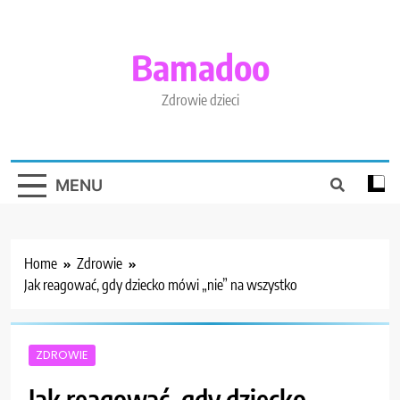
Skip
to
content
Bamadoo
Zdrowie dzieci
MENU
Home
Zdrowie
Jak reagować, gdy dziecko mówi „nie” na wszystko
ZDROWIE
Jak reagować, gdy dziecko