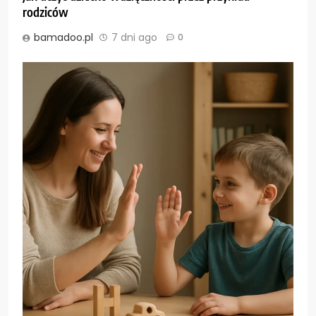
rodziców
bamadoo.pl
7 dni ago
0