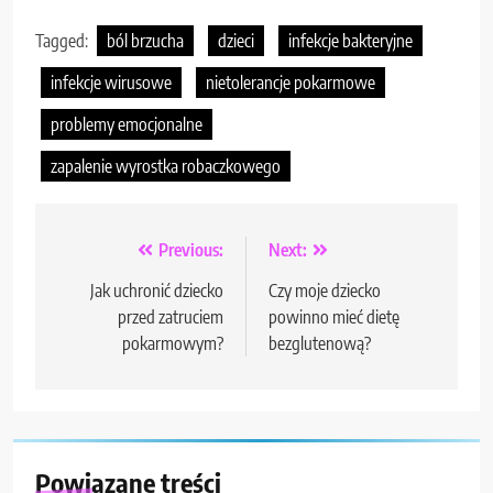
Tagged:
ból brzucha
dzieci
infekcje bakteryjne
infekcje wirusowe
nietolerancje pokarmowe
problemy emocjonalne
zapalenie wyrostka robaczkowego
Nawigacja
Previous:
Next:
wpisu
Jak uchronić dziecko
Czy moje dziecko
przed zatruciem
powinno mieć dietę
pokarmowym?
bezglutenową?
Powiązane treści