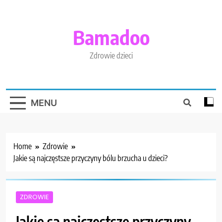
Skip
to
content
Bamadoo
Zdrowie dzieci
MENU
Home
Zdrowie
Jakie są najczęstsze przyczyny bólu brzucha u dzieci?
ZDROWIE
Jakie są najczęstsze przyczyny