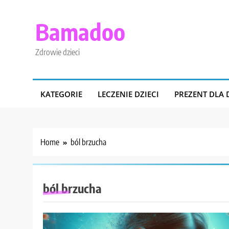
Skip
to
Bamadoo
content
Zdrowie dzieci
KATEGORIE
LECZENIE DZIECI
PREZENT DLA 
Home
ból brzucha
ból brzucha