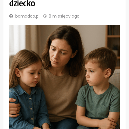
dziecko
bamadoo.pl
8 miesięcy ago