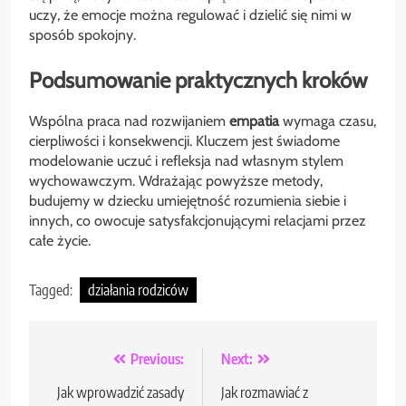
uczy, że emocje można regulować i dzielić się nimi w
sposób spokojny.
Podsumowanie praktycznych kroków
Wspólna praca nad rozwijaniem
empatia
wymaga czasu,
cierpliwości i konsekwencji. Kluczem jest świadome
modelowanie uczuć i refleksja nad własnym stylem
wychowawczym. Wdrażając powyższe metody,
budujemy w dziecku umiejętność rozumienia siebie i
innych, co owocuje satysfakcjonującymi relacjami przez
całe życie.
Tagged:
działania rodziców
Nawigacja
Previous:
Next:
wpisu
Jak wprowadzić zasady
Jak rozmawiać z