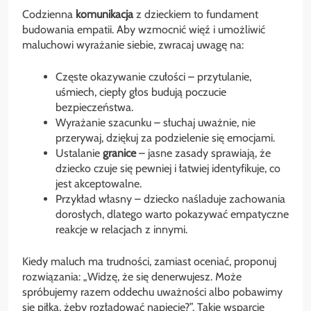
Codzienna
komunikacja
z dzieckiem to fundament
budowania empatii. Aby wzmocnić więź i umożliwić
maluchowi wyrażanie siebie, zwracaj uwagę na:
Częste okazywanie czułości – przytulanie,
uśmiech, ciepły głos budują poczucie
bezpieczeństwa.
Wyrażanie szacunku – słuchaj uważnie, nie
przerywaj, dziękuj za podzielenie się emocjami.
Ustalanie
granice
– jasne zasady sprawiają, że
dziecko czuje się pewniej i łatwiej identyfikuje, co
jest akceptowalne.
Przykład własny – dziecko naśladuje zachowania
dorosłych, dlatego warto pokazywać empatyczne
reakcje w relacjach z innymi.
Kiedy maluch ma trudności, zamiast oceniać, proponuj
rozwiązania: „Widzę, że się denerwujesz. Może
spróbujemy razem oddechu uważności albo pobawimy
się piłką, żeby rozładować napięcie?”. Takie wsparcie