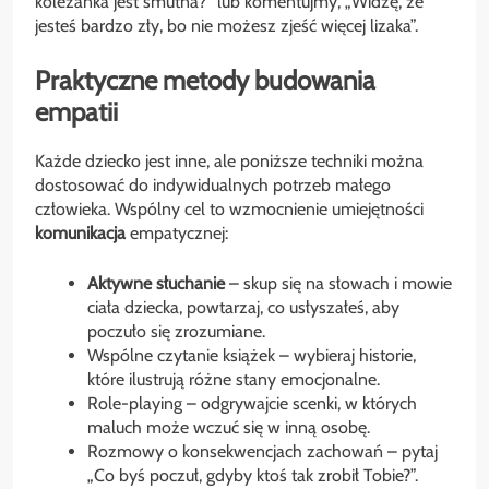
koleżanka jest smutna?” lub komentujmy, „Widzę, że
jesteś bardzo zły, bo nie możesz zjeść więcej lizaka”.
Praktyczne metody budowania
empatii
Każde dziecko jest inne, ale poniższe techniki można
dostosować do indywidualnych potrzeb małego
człowieka. Wspólny cel to wzmocnienie umiejętności
komunikacja
empatycznej:
Aktywne słuchanie
– skup się na słowach i mowie
ciała dziecka, powtarzaj, co usłyszałeś, aby
poczuło się zrozumiane.
Wspólne czytanie książek – wybieraj historie,
które ilustrują różne stany emocjonalne.
Role-playing – odgrywajcie scenki, w których
maluch może wczuć się w inną osobę.
Rozmowy o konsekwencjach zachowań – pytaj
„Co byś poczuł, gdyby ktoś tak zrobił Tobie?”.