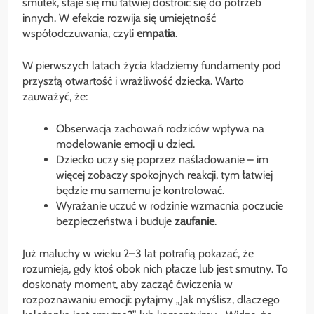
smutek, staje się mu łatwiej dostroić się do potrzeb
innych. W efekcie rozwija się umiejętność
współodczuwania, czyli
empatia
.
W pierwszych latach życia kładziemy fundamenty pod
przyszłą otwartość i wrażliwość dziecka. Warto
zauważyć, że:
Obserwacja zachowań rodziców wpływa na
modelowanie emocji u dzieci.
Dziecko uczy się poprzez naśladowanie – im
więcej zobaczy spokojnych reakcji, tym łatwiej
będzie mu samemu je kontrolować.
Wyrażanie uczuć w rodzinie wzmacnia poczucie
bezpieczeństwa i buduje
zaufanie
.
Już maluchy w wieku 2–3 lat potrafią pokazać, że
rozumieją, gdy ktoś obok nich płacze lub jest smutny. To
doskonały moment, aby zacząć ćwiczenia w
rozpoznawaniu emocji: pytajmy „Jak myślisz, dlaczego