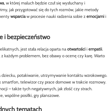
wa
, w której maluch będzie czuł się wysłuchany i
imy, jak przygotować się do tych rozmów, jakie metody
menty
wsparcia
w procesie nauki radzenia sobie z
emocjami
i
e i bezpieczeństwo
ikatnych, jest stała relacja oparta na
otwartości
i
empatii
.
ca z każdym problemem, bez obawy o ocenę czy karę. Warto
na dziecku, potakiwanie, utrzymywanie kontaktu wzrokowego.
k smartfon, telewizor czy prace domowe w trakcie rozmowy.
i – także tych negatywnych, jak złość czy strach.
, wspólne posiłki, gry planszowe.
dnych tematach