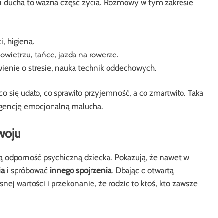
 i ducha to ważna część życia. Rozmowy w tym zakresie
, higiena.
wietrzu, tańce, jazda na rowerze.
enie o stresie, nauka technik oddechowych.
się udało, co sprawiło przyjemność, a co zmartwiło. Taka
igencję emocjonalną malucha.
woju
ą odporność psychiczną dziecka. Pokazują, że nawet w
ia
i spróbować
innego spojrzenia
. Dbając o otwartą
j wartości i przekonanie, że rodzic to ktoś, kto zawsze