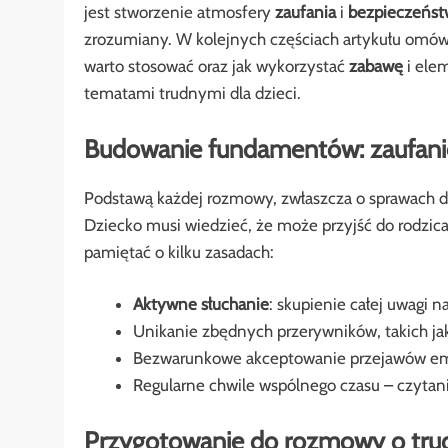
jest stworzenie atmosfery
zaufania
i
bezpieczeńst
zrozumiany. W kolejnych częściach artykułu omów
warto stosować oraz jak wykorzystać
zabawę
i ele
tematami trudnymi dla dzieci.
Budowanie fundamentów: zaufani
Podstawą każdej rozmowy, zwłaszcza o sprawach del
Dziecko musi wiedzieć, że może przyjść do rodzi
pamiętać o kilku zasadach:
Aktywne słuchanie
: skupienie całej uwagi 
Unikanie zbędnych przerywników, takich ja
Bezwarunkowe akceptowanie przejawów emocj
Regularne chwile wspólnego czasu – czytanie
Przygotowanie do rozmowy o tru