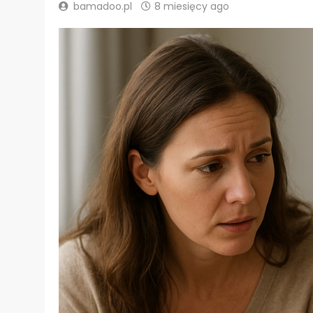
bamadoo.pl
8 miesięcy ago