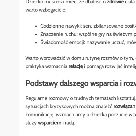
Dziecko musi rozumieć, że dbałość o
zdrowie
ciała
warto wzbogacić o:
Codzienne nawyki: sen, zbilansowane posiłki
Znaczenie ruchu: wspólne gry na świeżym po
Świadomość emocji: nazywanie uczuć, mówi
Warto wprowadzić w domu rutynę rozmów o tym, co 
praktyka wzmacnia
relację
i pomaga rozwijać intel
Podstawy dalszego wsparcia i roz
Regularne rozmowy o trudnych tematach kształtuj
sytuacjach kryzysowych można znaleźć
rozwiązan
komunikację, wzmacniamy u dziecka poczucie własne
służy
wsparciem
i radą.