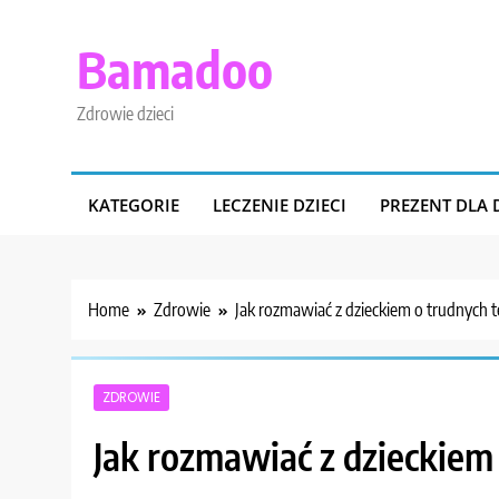
Skip
to
Bamadoo
content
Zdrowie dzieci
KATEGORIE
LECZENIE DZIECI
PREZENT DLA 
Home
Zdrowie
Jak rozmawiać z dzieckiem o trudnych 
ZDROWIE
Jak rozmawiać z dzieckiem