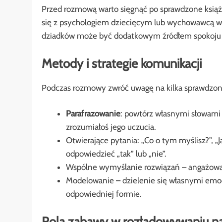
Przed rozmową warto sięgnąć po sprawdzone książk
się z psychologiem dziecięcym lub wychowawcą w p
dziadków może być dodatkowym źródłem spokoju d
Metody i strategie komunikacji
Podczas rozmowy zwróć uwagę na kilka sprawdzon
Parafrazowanie
: powtórz własnymi słowami t
zrozumiałoś jego uczucia.
Otwierające pytania: „Co o tym myślisz?”, „
odpowiedzieć „tak” lub „nie”.
Wspólne wymyślanie rozwiązań – angażowani
Modelowanie – dzielenie się własnymi emoc
odpowiedniej formie.
Rola zabawy w rozładowywaniu na