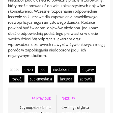
Niedobór jodu u dzieci to poważny problem zdrowotny,
który może prowadzić do wielu niekorzystnych objawów
i konsekwencji. Wczesne rozpoznanie i odpowiednie
leczenie są kluczowe dla zapewnienia prawidłowego
rozwoju fizycznego i umysłowego dziecka. Rodzice
powinni być świadomi objawów niedoboru jodu oraz
dbać o odpowiednią podaż tego pierwiastka w diecie
swoich dzieci. Współpraca z lekarzem oraz
wprowadzenie zdrowych nawyków żywieniowych mogą
pomóc w zapobieganiu niedoborom jodu i ich
negatywnym skutkom.
Tagged:
dzieci
jod
niedobór jodu
objawy
rozwój
suplementacja
tarczyca
zdrowie
Nawigacja
Previous:
Next:
wpisu
Czy moje dziecko ma
Czy antybiotyki są