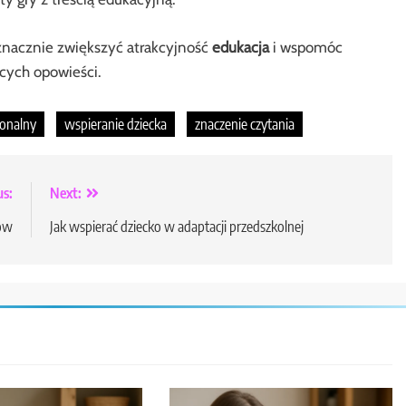
nacznie zwiększyć atrakcyjność
edukacja
i wspomóc
cych opowieści.
onalny
wspieranie dziecka
znaczenie czytania
us:
Next:
lów
Jak wspierać dziecko w adaptacji przedszkolnej