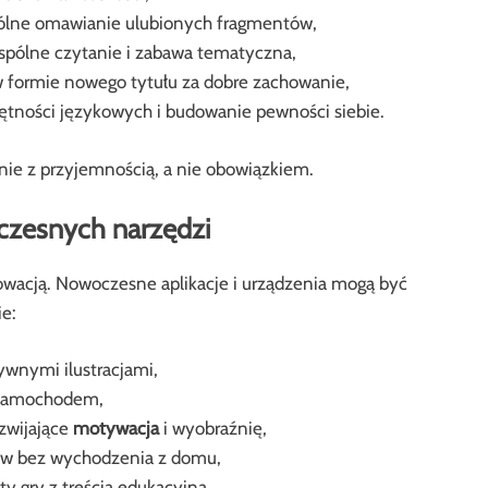
ólne omawianie ulubionych fragmentów,
wspólne czytanie i zabawa tematyczna,
w formie nowego tytułu za dobre zachowanie,
ętności językowych i budowanie pewności siebie.
ie z przyjemnością, a nie obowiązkiem.
czesnych narzędzi
owacją. Nowoczesne aplikacje i urządzenia mogą być
ie:
tywnymi ilustracjami,
y samochodem,
ozwijające
motywacja
i wyobraźnię,
ułów bez wychodzenia z domu,
y gry z treścią edukacyjną.