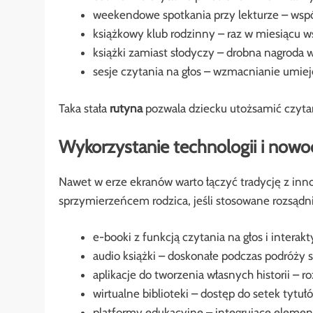
weekendowe spotkania przy lekturze – wsp
książkowy klub rodzinny – raz w miesiącu 
książki zamiast słodyczy – drobna nagroda 
sesje czytania na głos – wzmacnianie umiej
Taka stała
rutyna
pozwala dziecku utożsamić czytan
Wykorzystanie technologii i nowo
Nawet w erze ekranów warto łączyć tradycję z inn
sprzymierzeńcem rodzica, jeśli stosowane rozsądn
e-booki z funkcją czytania na głos i interak
audio książki – doskonałe podczas podróż
aplikacje do tworzenia własnych historii – r
wirtualne biblioteki – dostęp do setek tyt
platformy edukacyjne – integrujące element