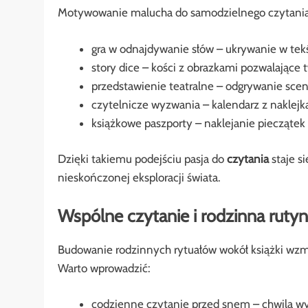
Motywowanie malucha do samodzielnego czytania 
gra w odnajdywanie słów – ukrywanie w tek
story dice – kości z obrazkami pozwalające t
przedstawienie teatralne – odgrywanie scen
czytelnicze wyzwania – kalendarz z naklejk
książkowe paszporty – naklejanie pieczątek z
Dzięki takiemu podejściu pasja do
czytania
staje s
nieskończonej eksploracji świata.
Wspólne czytanie i rodzinna ruty
Budowanie rodzinnych rytuałów wokół książki wzm
Warto wprowadzić:
codzienne czytanie przed snem – chwila wyci