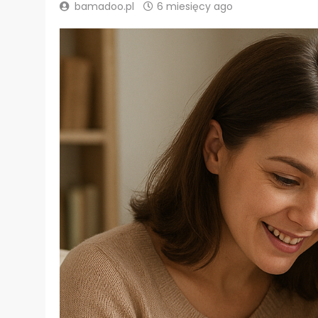
bamadoo.pl
6 miesięcy ago