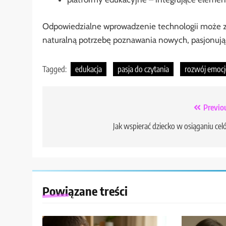
Odpowiedzialne wprowadzenie technologii może z
naturalną potrzebę poznawania nowych, pasjonują
Tagged:
edukacja
pasja do czytania
rozwój emocj
Nawigacja
Previo
wpisu
Jak wspierać dziecko w osiąganiu ce
Powiązane treści