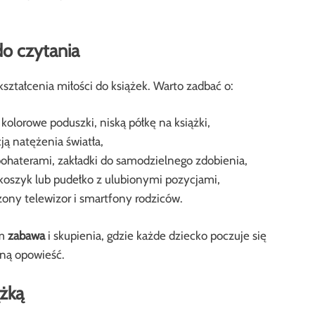
do czytania
tałcenia miłości do książek. Warto zadbać o:
kolorowe poduszki, niską półkę na książki,
ą natężenia światła,
bohaterami, zakładki do samodzielnego zdobienia,
koszyk lub pudełko z ulubionymi pozycjami,
zony telewizor i smartfony rodziców.
ym
zabawa
i skupienia, gdzie każde dziecko poczuje się
jną opowieść.
ążką