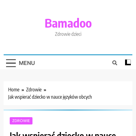
Skip
to
content
Bamadoo
Zdrowie dzieci
MENU
Home
Zdrowie
Jak wspierać dziecko w nauce języków obcych
ZDROWIE
Jak wspierać dziecko w nauce