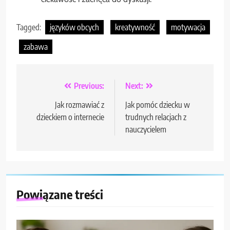
Tagged:
języków obcych
kreatywność
motywacja
zabawa
Nawigacja
Previous:
Next:
wpisu
Jak rozmawiać z
Jak pomóc dziecku w
dzieckiem o internecie
trudnych relacjach z
nauczycielem
Powiązane treści