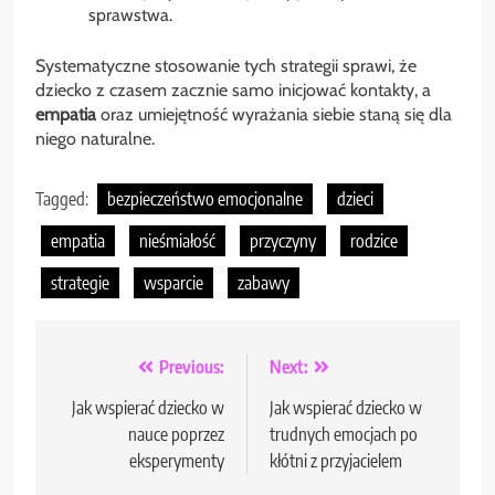
sprawstwa.
Systematyczne stosowanie tych strategii sprawi, że
dziecko z czasem zacznie samo inicjować kontakty, a
empatia
oraz umiejętność wyrażania siebie staną się dla
niego naturalne.
Tagged:
bezpieczeństwo emocjonalne
dzieci
empatia
nieśmiałość
przyczyny
rodzice
strategie
wsparcie
zabawy
Nawigacja
Previous:
Next:
wpisu
Jak wspierać dziecko w
Jak wspierać dziecko w
nauce poprzez
trudnych emocjach po
eksperymenty
kłótni z przyjacielem