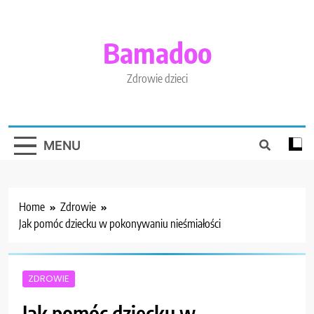
Skip
to
content
Bamadoo
Zdrowie dzieci
MENU
Home
Zdrowie
Jak pomóc dziecku w pokonywaniu nieśmiałości
ZDROWIE
Jak pomóc dziecku w