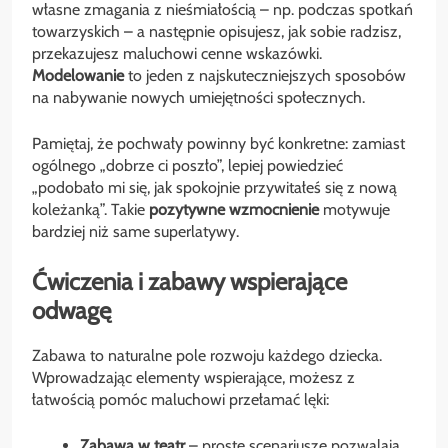
własne zmagania z nieśmiałością – np. podczas spotkań
towarzyskich – a następnie opisujesz, jak sobie radzisz,
przekazujesz maluchowi cenne wskazówki.
Modelowanie
to jeden z najskuteczniejszych sposobów
na nabywanie nowych umiejętności społecznych.
Pamiętaj, że pochwały powinny być konkretne: zamiast
ogólnego „dobrze ci poszło”, lepiej powiedzieć
„podobało mi się, jak spokojnie przywitałeś się z nową
koleżanką”. Takie
pozytywne wzmocnienie
motywuje
bardziej niż same superlatywy.
Ćwiczenia i zabawy wspierające
odwagę
Zabawa to naturalne pole rozwoju każdego dziecka.
Wprowadzając elementy wspierające, możesz z
łatwością pomóc maluchowi przełamać lęki:
Zabawa w teatr
– proste scenariusze pozwalają