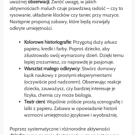
uważnej
obserwacji
. Zwróć uwagę, w jakich
aktywnościach maluch czuje prawdziwą radość – czy to
rysowanie, układanie klocków czy taniec przy muzyce.
Następnie proponuj zabawy, które będą rozwijały
odkryte umiejętności.
Kolorowe historiografie
: Przygotuj duży arkusz
papieru, kredki i farby. Poproś dziecko, aby
zilustrowało swój wymarzony dzień. Dzięki temu
lepiej zrozumiesz, co naprawdę je pasjonuje.
Warsztat małego odkrywcy
: Stwórz domowy
kącik naukowy z prostymi eksperymentami
(oczywiście pod nadzorem). Obserwując reakcje
dziecka, zauważysz, czy bardziej interesuje je
fizyka, chemia czy może biologia.
Teatr cieni
: Wspólnie zróbcie prostą scenografię i
lalki z papieru. Zabawa w opowiadanie historii
wzmocni umiejętności językowe i wyobraźnię.
Poprzez systematyczne i różnorodne aktywności