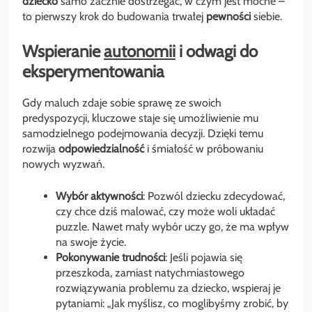
dziecko
samo zacznie dostrzegać, w czym jest mocne –
to pierwszy krok do budowania trwałej
pewności
siebie.
Wspieranie
autonomii
i odwagi do
eksperymentowania
Gdy maluch zdaje sobie sprawę ze swoich
predyspozycji, kluczowe staje się umożliwienie mu
samodzielnego podejmowania decyzji. Dzięki temu
rozwija
odpowiedzialność
i śmiałość w próbowaniu
nowych wyzwań.
Wybór aktywności
: Pozwól dziecku zdecydować,
czy chce dziś malować, czy może woli układać
puzzle. Nawet mały wybór uczy go, że ma wpływ
na swoje życie.
Pokonywanie trudności
: Jeśli pojawia się
przeszkoda, zamiast natychmiastowego
rozwiązywania problemu za dziecko, wspieraj je
pytaniami: „Jak myślisz, co moglibyśmy zrobić, by