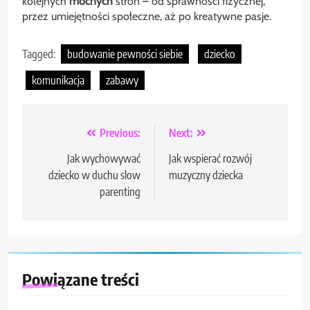
kolejnych
mocnych
stron – od sprawności fizycznej,
przez umiejętności społeczne, aż po kreatywne pasje.
Tagged:
budowanie pewności siebie
dziecko
komunikacja
zabawy
Nawigacja
Previous:
Next:
wpisu
Jak wychowywać
Jak wspierać rozwój
dziecko w duchu slow
muzyczny dziecka
parenting
Powiązane treści