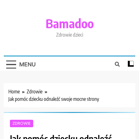
Skip
to
content
Bamadoo
Zdrowie dzieci
MENU
Home
Zdrowie
Jak pomóc dziecku odnaleźć swoje mocne strony
ZDROWIE
Jak pomóc dziecku odnaleźć