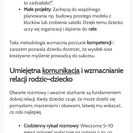
to zadziałało?”.
Małe projekty
: Zachęcaj do wspólnego
planowania np. budowy prostego modelu z
klocków lub zrobienia sałatki. Dzięki temu dziecko
uczy się organizacji i dążenia do
cele
.
Taka metodologia wzmacnia poczucie
kompetencji
i
zarazem pozwala dziecku dostrzec, że wysiłek oraz
kreatywne myślenie prowadzą do sukcesu.
Umiejętna
komunikacja
i wzmacnianie
relacji rodzic–dziecko
Otwarte rozmowy i uważne słuchanie są fundamentem
dobrej relacji. Kiedy dziecko czuje, że może dzielić się
pomysłami, marzeniami i obawami, łatwiej mu wskazać,
co robi najlepiej.
Codzienny rytuał rozmowy
: Wieczorne 5–10
minut poświęć wyłącznie na pytania o to, co