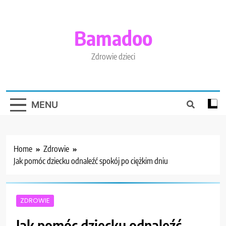
Skip
to
content
Bamadoo
Zdrowie dzieci
MENU
Home
Zdrowie
Jak pomóc dziecku odnaleźć spokój po ciężkim dniu
ZDROWIE
Jak pomóc dziecku odnaleźć