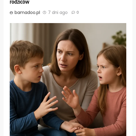
rodziców
bamadoo.pl
7 dni ago
0