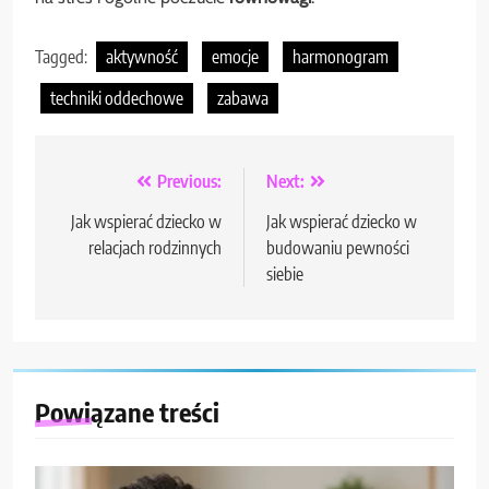
Tagged:
aktywność
emocje
harmonogram
techniki oddechowe
zabawa
Nawigacja
Previous:
Next:
wpisu
Jak wspierać dziecko w
Jak wspierać dziecko w
relacjach rodzinnych
budowaniu pewności
siebie
Powiązane treści