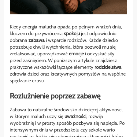
Kiedy energia malucha opada po pełnym wrażeń dniu,
kluczem do przywrócenia
spokoju
jest odpowiednio
dobrana
zabawa
i wsparcie rodziców. Każde dziecko
potrzebuje chwili wytchnienia, która pozwoli mu się
zrelaksować, uporządkować
emocje
i odzyskać siły
przed zaśnięciem. W poniższym artykule znajdziesz
praktyczne wskazówki łączące elementy
rodzicielstwa
,
zdrowia dzieci oraz kreatywnych pomysłów na wspólne
spędzanie czasu.
Rozluźnienie poprzez zabawę
Zabawa to naturalne środowisko dziecięcej aktywności,
w którym maluch uczy się
uważności
, rozwija
wyobraźnię i w prosty sposób pozbywa się napięcia. Po
intensywnym dniu w przedszkolu czy szkole warto
postawić na lekkie, niezobowiązujące aktywności, które