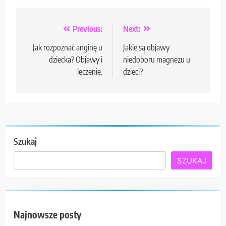
Nawigacja
Previous:
Next:
wpisu
Jak rozpoznać anginę u
Jakie są objawy
dziecka? Objawy i
niedoboru magnezu u
leczenie.
dzieci?
Szukaj
SZUKAJ
Najnowsze posty