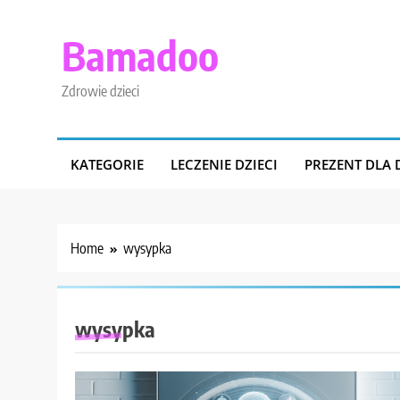
Skip
to
Bamadoo
content
Zdrowie dzieci
KATEGORIE
LECZENIE DZIECI
PREZENT DLA 
Home
wysypka
wysypka