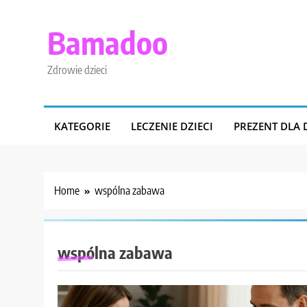
Skip
to
Bamadoo
content
Zdrowie dzieci
KATEGORIE
LECZENIE DZIECI
PREZENT DLA 
Home
wspólna zabawa
wspólna zabawa