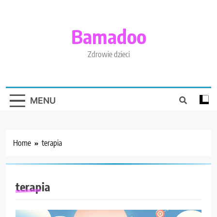
Skip
to
content
Bamadoo
Zdrowie dzieci
MENU
Home
terapia
terapia