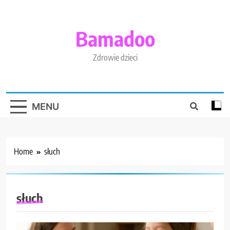
Skip
to
content
Bamadoo
Zdrowie dzieci
MENU
Home
słuch
słuch