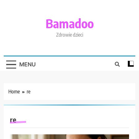
Skip
to
content
Bamadoo
Zdrowie dzieci
MENU
Home
re
re