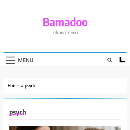
Skip
to
content
Bamadoo
Zdrowie dzieci
MENU
Home
psych
psych