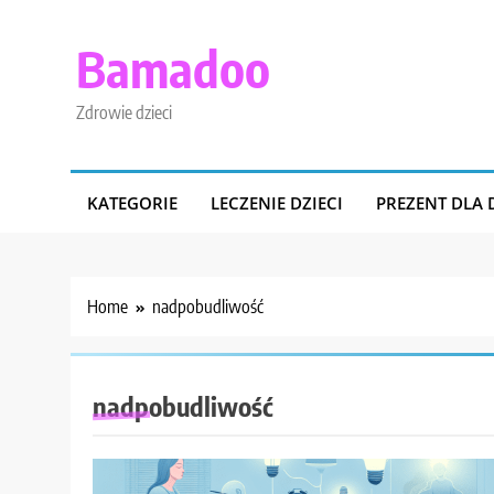
Skip
to
Bamadoo
content
Zdrowie dzieci
KATEGORIE
LECZENIE DZIECI
PREZENT DLA 
Home
nadpobudliwość
nadpobudliwość