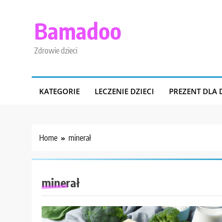
Skip
to
Bamadoo
content
Zdrowie dzieci
KATEGORIE
LECZENIE DZIECI
PREZENT DLA 
Home
minerał
minerał