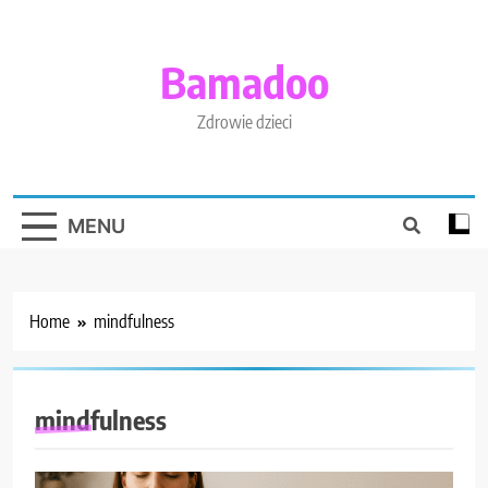
Skip
to
content
Bamadoo
Zdrowie dzieci
MENU
Home
mindfulness
mindfulness