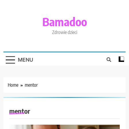
Skip
to
content
Bamadoo
Zdrowie dzieci
MENU
Home
mentor
mentor