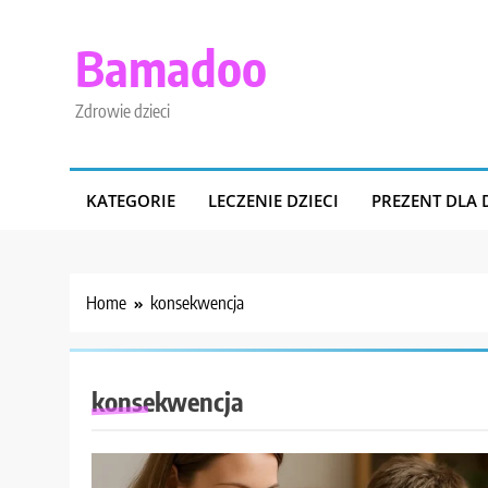
Skip
to
Bamadoo
content
Zdrowie dzieci
KATEGORIE
LECZENIE DZIECI
PREZENT DLA 
Home
konsekwencja
konsekwencja