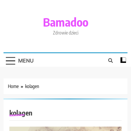
Skip
to
content
Bamadoo
Zdrowie dzieci
MENU
Home
kolagen
kolagen