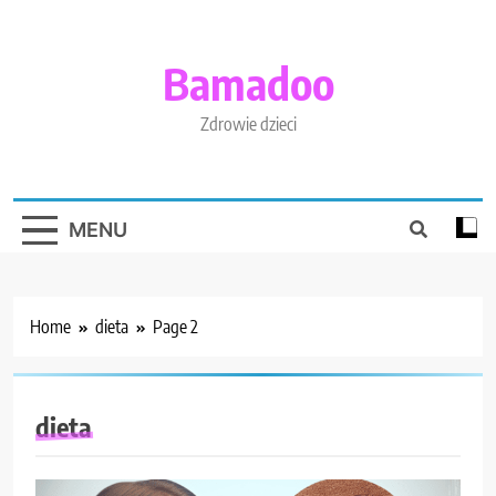
Skip
to
content
Bamadoo
Zdrowie dzieci
MENU
Home
dieta
Page 2
dieta