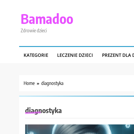
Skip
to
Bamadoo
content
Zdrowie dzieci
KATEGORIE
LECZENIE DZIECI
PREZENT DLA 
Home
diagnostyka
diagnostyka