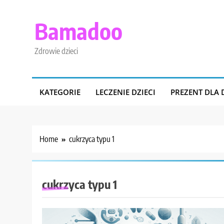
Skip
to
Bamadoo
content
Zdrowie dzieci
KATEGORIE
LECZENIE DZIECI
PREZENT DLA 
Home
cukrzyca typu 1
cukrzyca typu 1