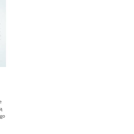
e
tą
ego