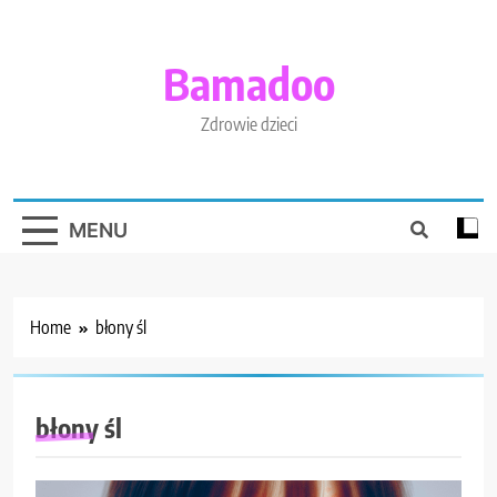
Skip
to
content
Bamadoo
Zdrowie dzieci
MENU
Home
błony śl
błony śl