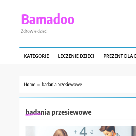
Skip
to
Bamadoo
content
Zdrowie dzieci
KATEGORIE
LECZENIE DZIECI
PREZENT DLA 
Home
badania przesiewowe
badania przesiewowe